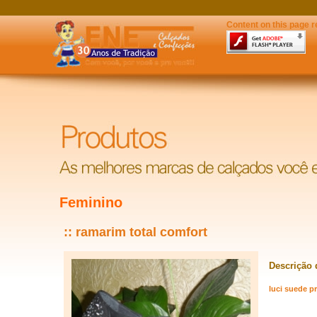
Content on this page r
Feminino
:: ramarim total comfort
Descrição 
luci suede p