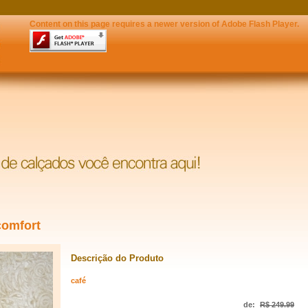
Content on this page requires a newer version of Adobe Flash Player.
comfort
Descrição do Produto
café
de:
R$ 249.99