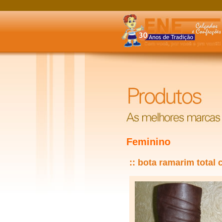
Feminino
:: bota ramarim total 