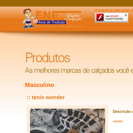
Content on this page r
Masculino
:: tenis wonder
Descrição 
castor