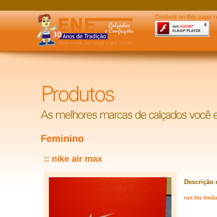
Content on this page r
Feminino
:: nike air max
Descrição 
run lite lim